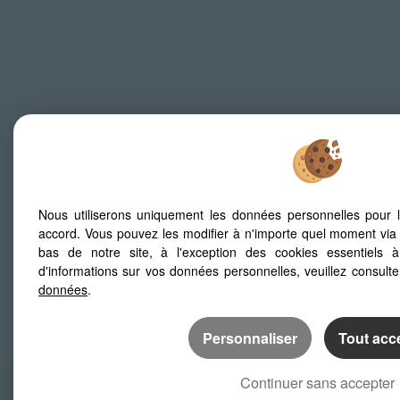
Mentions Légales
Politique de protection des données
Gérer les cookies
Notre 
Nous utiliserons uniquement les données personnelles pour 
Afin de vous offrir un confort de lecture permanent, depuis vot
accord. Vous pouvez les modifier à n'importe quel moment via 
automatiquement aux différents types d'écrans
bas de notre site, à l'exception des cookies essentiels 
d'informations sur vos données personnelles, veuillez consult
données
.
Personnaliser
Tout acc
Continuer sans accepter