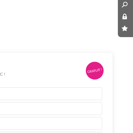
GRATUIT !
C !