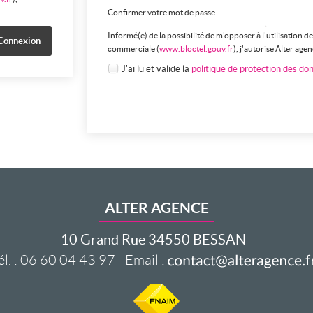
Confirmer votre mot de passe
Informé(e) de la possibilité de m'opposer à l'utilisation
commerciale (
www.bloctel.gouv.fr
), j'autorise Alter ag
J'ai lu et valide la
politique de protection des do
ALTER AGENCE
10 Grand Rue
34550
BESSAN
él.
:
06 60 04 43 97
Email :