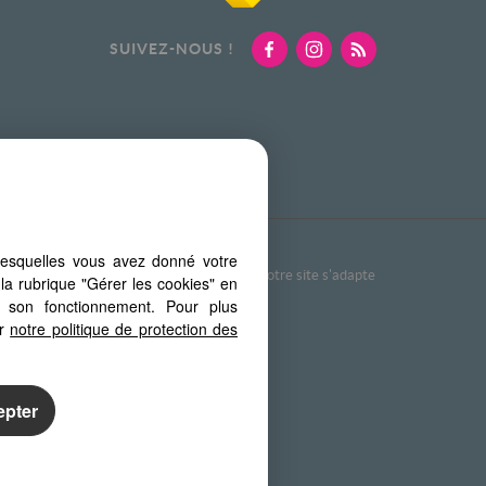
SUIVEZ-NOUS !
barème d'honoraires
lesquelles vous avez donné votre
re PC, votre tablette ou votre smartphone, notre site s'adapte
la rubrique "Gérer les cookies" en
à son fonctionnement. Pour plus
er
notre politique de protection des
epter