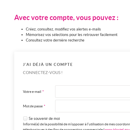
Avec votre compte, vous pouvez :
Créez, consultez, modifiez vos alertes e-mails
Mémorisez vos sélections pour les retrouver facilement
Consultez votre dernière recherche
J'AI DÉJÀ UN COMPTE
CONNECTEZ-VOUS !
Votre e-mail
*
Mot de passe
*
Se souvenir de moi
Informé(e) de la possibilité de m'opposer à l'utilisation de mes coordon
téléphoniques à des fins de prospection commerciale (
www.bloctel.gou