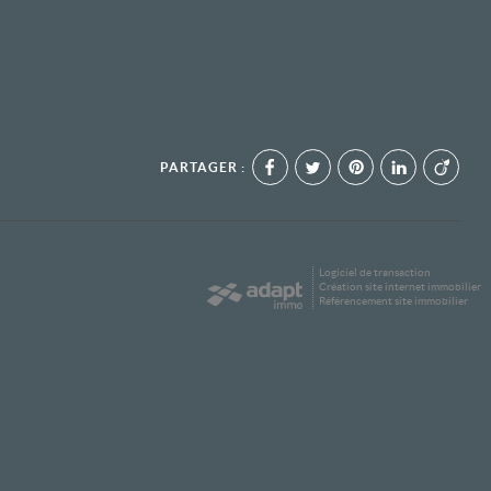
PARTAGER :
Logiciel de transaction
Création site internet immobilier
Référencement site immobilier