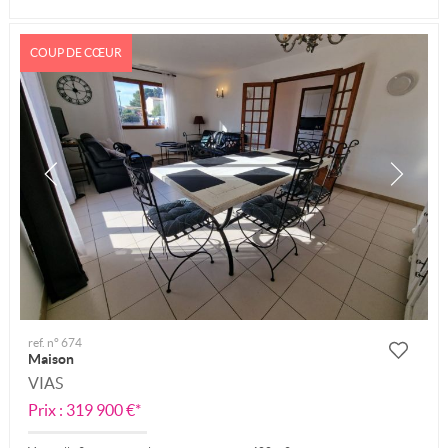
COUP DE CŒUR
ref. n° 674
Maison
VIAS
Prix : 319 900 €*