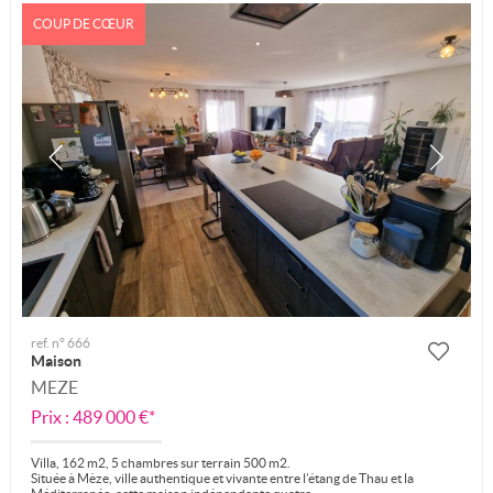
COUP DE CŒUR
ref. n° 666
Maison
MEZE
Prix : 489 000 €*
Villa, 162 m2, 5 chambres sur terrain 500 m2.
Située à Mèze, ville authentique et vivante entre l’étang de Thau et la